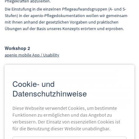
Pflegekräften abzuleiten.
Die Einstufung in die einzelnen Pflegeaufwandsgruppen (A- und S-
Stufen) in der apenio-Pflegedokumentation wollen wir gemeinsam
mit Ihnen anhand der gesetzlichen Vorgaben und praktischen
Übungen auf der Basis unseres Konzepts erörtern und erproben.
Workshop 2
apenio mobile App / Usability
Die apenio App geht in Kürze Live und wird auf mobilen Endgeräten
als zusätzliche Unterstützung den Klinikalltag erleichtern. Im
Cookie- und
Workshop zeigen wir Ihnen das Resultat und alle verfügbaren
Features der neuen apenio mobile App. Wir möchten aber in diesem
Datenschutzhinweise
Workshop nicht nur informieren, sondern auch inspirieren und zur
Zusammenarbeit einladen. Seien Sie dabei, wenn wir gemeinsam den
Austausch suchen, um die App sowie weitere apenio Module noch
Diese Webseite verwendet Cookies, um bestimmte
intuitiver und anwenderfreundlicher zu gestalten.
Funktionen zu ermöglichen und das Angebot zu
verbessern. Der Einsatz von essenziellen Cookies ist
Workshop 5
für die Benutzung dieser Website unabdingbar.
Customizing und Anpassungen in apenio