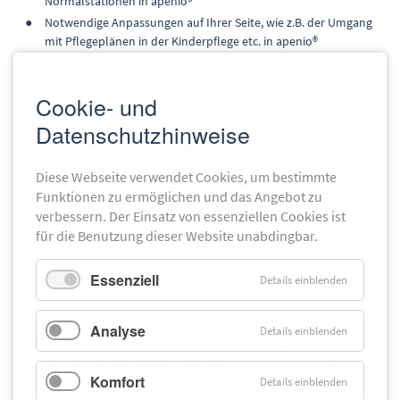
Normalstationen in apenio®
Notwendige Anpassungen auf Ihrer Seite, wie z.B. der Umgang
mit Pflegeplänen in der Kinderpflege etc. in apenio®
Zielgruppe:
keyUser
Cookie- und
Kosten:
389,00 € (zzgl. MwSt.) pro Teilnehmer
Datenschutzhinweise
Referent*innen:
Dr. Daniel Flemming (Wissenschaftliche Leitung,
atacama blooms), Mintje Schallhöfer (Projektmanagement &
Anwendungsberatung, apenio)
Diese Webseite verwendet Cookies, um bestimmte
Tagungsbedingung
: Wir behalten uns eine Absage bzw.
Funktionen zu ermöglichen und das Angebot zu
Verschiebung der Veranstaltung vor, wenn die Mindestteilnehmerzahl
verbessern. Der Einsatz von essenziellen Cookies ist
von fünf Teilnehmenden nicht erreicht wird.
für die Benutzung dieser Website unabdingbar.
Melden Sie sich hier über das
Essenziell
Details einblenden
an.
Online-Formular
Analyse
Details einblenden
Gerne kommen wir auch für eine Inhouse-Schulung zu Ihnen.
Sprechen Sie uns diesbezüglich gerne an:
0421-36512230
oder
vertrieb@apenio.de
Komfort
Details einblenden