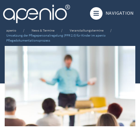
NAVIGATION
apenio
News & Termine
Veranstaltungstermine
Umsetzung der Pflegepersonalregelung (PPR 2.0) für Kinder im apenio
Pflegedokumentationsprozess