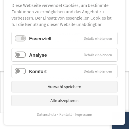
VIELEN DANK FÜR IHRE
Diese Webseite verwendet Cookies, um bestimmte
ANMELDUNG.
Funktionen zu ermöglichen und das Angebot zu
verbessern. Der Einsatz von essenziellen Cookies ist
für die Benutzung dieser Website unabdingbar.
In Kürze erhalten Sie eine Anmeldebestätigung per E-Mail.
Essenziell
Details einblenden
Sollten Sie Fragen haben, sind wir selbstverständlich gern für Sie da.
Kontaktieren Sie uns einfach!
Analyse
Details einblenden
Komfort
Details einblenden
© apenio GmbH, Bremen. Alle Rechte vorbehalten.
Auswahl speichern
Privatsphäre-Einstellungen
Alle akzeptieren
Datenschutz
Kontakt
Impressum