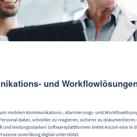
PartnerEcoSystem
n
chnologie
Zertifizierungen
ngen und Seminare
ng
support
kations- und Workflowlösungen f
er von mobilen Kommunikations-, Alarmierungs- und Workflowlösun
ersonal dabei, schneller zu reagieren, sicherer zu dokumentieren u
®
und leistungsstarken Softwareplattformen bietet Ascom eine in d
rozesse zuverlässig digital unterstützt.