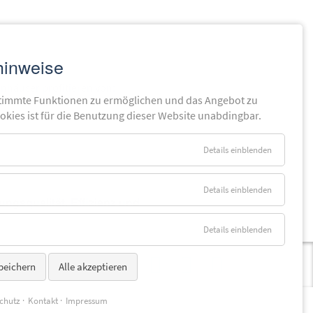
hinweise
nhäuser profitieren von:
timmte Funktionen zu ermöglichen und das Angebot zu
ookies ist für die Benutzung dieser Website unabdingbar.
Details einblenden
Details einblenden
ngsqualität, Effizienz und
Details einblenden
peichern
Alle akzeptieren
chutz
Kontakt
Impressum