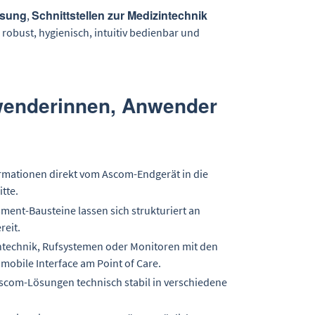
ssung
Schnittstellen zur Medizintechnik
,
 robust, hygienisch, intuitiv bedienbar und
nwenderinnen, Anwender
ormationen direkt vom Ascom-Endgerät in die
tte.
ent-Bausteine lassen sich strukturiert an
reit.
echnik, Rufsystemen oder Monitoren mit den
mobile Interface am Point of Care.
 Ascom-Lösungen technisch stabil in verschiedene