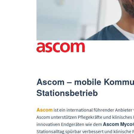
für Hochschulen und Universitäte
MCP-Te
für Software-Anbieter (KIS/PDMS)
Schulu
Beratu
Kunden
Ascom – mobile Kommuni
Stationsbetrieb
Ascom
ist ein international führender Anbiet
Ascom unterstützen Pflegekräfte und klinisches P
Ascom Myco
innovativen Endgeräten wie dem
Stationsalltag spürbar verbessert und klinische P