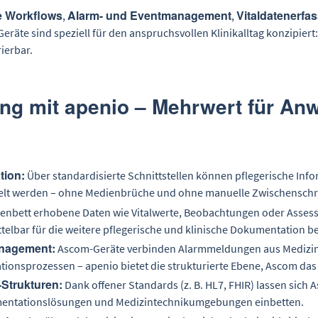
e Workflows
Alarm- und Eventmanagement
Vitaldatenerfa
,
,
eräte sind speziell für den anspruchsvollen Klinikalltag konzipiert:
ierbar.
ung mit apenio – Mehrwert für A
tion:
Über standardisierte Schnittstellen können pflegerische Inf
lt werden – ohne Medienbrüche und ohne manuelle Zwischenschri
enbett erhobene Daten wie Vitalwerte, Beobachtungen oder Assessm
elbar für die weitere pflegerische und klinische Dokumentation be
nagement:
Ascom-Geräte verbinden Alarmmeldungen aus Medizint
onsprozessen – apenio bietet die strukturierte Ebene, Ascom das 
-Strukturen:
Dank offener Standards (z. B. HL7, FHIR) lassen sich
entationslösungen und Medizintechnikumgebungen einbetten.