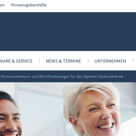
um
Hinweisgeberstelle
WARE & SERVICE
NEWS & TERMINE
UNTERNEHMEN
 Kommunikations- und Workflowlösungen für den digitalen Stationsbetrieb
dokumentation
News
Über uns
e Schritt zur KI-Strategie
Veranstaltungstermine
Nursing Informatics &
Collaborative
briefschreibung
Kunden- und Partnertage
Ansprechpartner
 Medical Chat
Referenzen
logie